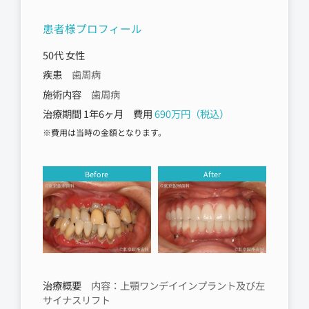
患者様プロフィール
50代 女性
疾患
歯周病
施術内容
歯周病
治療期間 1年6ヶ月 費用
690万円（税込）
※費用は当時の金額となります。
Before
After
治療概要
内容：上顎ワンデイインプラント及び左
サイナスリフト