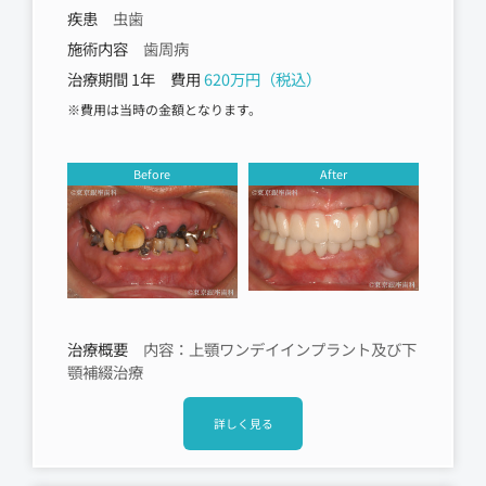
疾患
虫歯
施術内容
歯周病
治療期間 1年 費用
620万円（税込）
※費用は当時の金額となります。
Before
After
治療概要
内容：上顎ワンデイインプラント及び下
顎補綴治療
詳しく見る