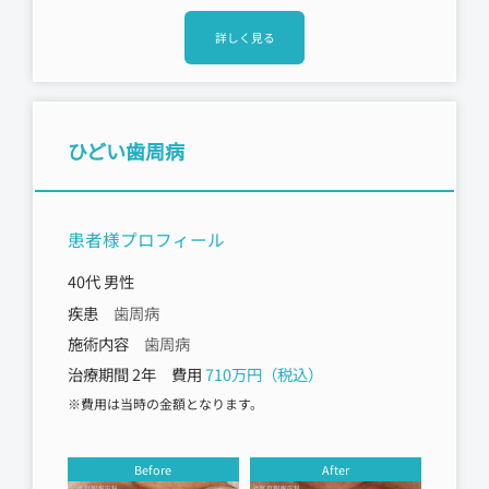
詳しく見る
ひどい歯周病
患者様プロフィール
40代 男性
疾患
歯周病
施術内容
歯周病
治療期間 2年 費用
710万円（税込）
※費用は当時の金額となります。
Before
After