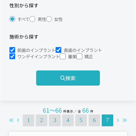
性別から探す
すべて
男性
女性
施術から探す
前歯のインプラント
奥歯のインプラント
ワンデイインプラント
審美
矯正
検索
61～66
66
件表示 ／ 全
件
1
2
3
4
5
6
7