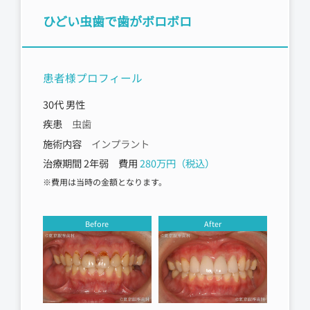
ひどい虫歯で歯がボロボロ
患者様プロフィール
30代 男性
疾患
虫歯
施術内容
インプラント
治療期間 2年弱 費用
280万円（税込）
※費用は当時の金額となります。
Before
After